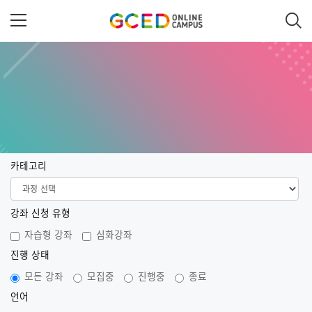
메
인
콘
텐
츠
로
건
너
뛰
기
카테고리
강좌 신청 유형
자습형 강좌
심화강좌
진행 상태
모든 강좌
모집중
진행중
종료
언어