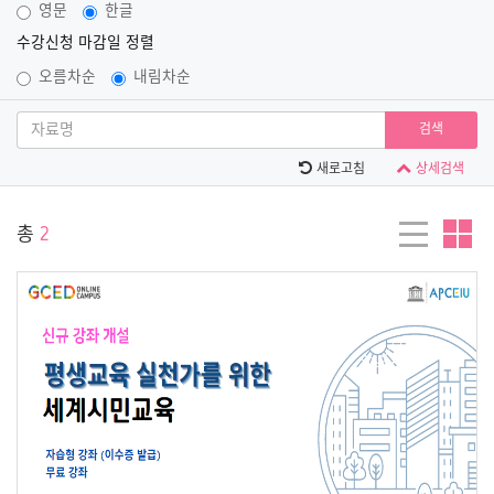
영문
한글
수강신청 마감일 정렬
오름차순
내림차순
검색
새로고침
상세검색
총
2