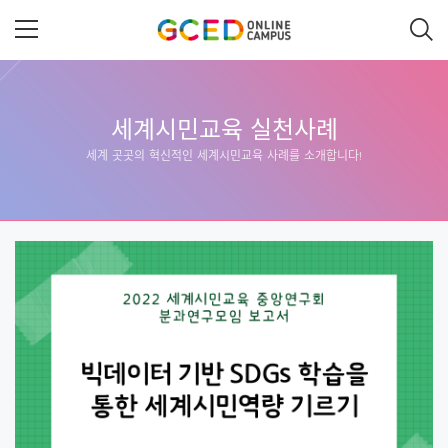
메
인
콘
텐
츠
로
건
너
세계시민교육 실천사례
뛰
세계 곳곳의 혁신적인 세계시민교육 사례를 소개합니다!
기