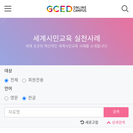
메
인
콘
텐
츠
로
건
너
세계시민교육 실천사례
뛰
세계 곳곳의 혁신적인 세계시민교육 사례를 소개합니다!
기
대상
전체
회원전용
언어
영문
한글
검색
새로고침
상세검색