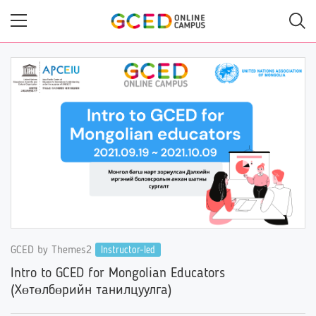
Skip
to
main
content
GCED by Themes2
Instructor-led
Intro to GCED for Mongolian Educators
(Хөтөлбөрийн танилцуулга)