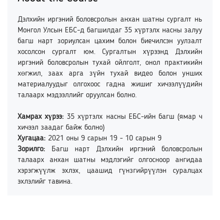
Дэлхийн иргэний боловсролын анхан шатны сургалт нь
Монгол Улсын ЕБС-д багшилдаг 35 хүртэлх насны залуу
багш нарт зориулсан цахим болон биечилсэн уулзалт
хосолсон сургалт юм. Сургалтын хүрээнд Дэлхийн
иргэний боловсролын тухай ойлголт, онол практикийн
хөгжил, заах арга зүйн тухай видео болон унших
материалуудыг олгохоос гадна жишиг хичээлүүдийн
талаарх мэдээллийг оруулсан болно.
Хамрах хүрээ:
35 хүртэлх насны ЕБС-ийн багш (ямар ч
хичээл заадаг байж болно)
Хугацаа:
2021 оны 9 сарын 19 - 10 сарын 9
Зорилго:
Багш нарт Дэлхийн иргэний боловсролын
талаарх анхан шатны мэдлэгийг олгосноор ангидаа
хэрэгжүүлж эхлэх, цаашид гүнзгийрүүлэн суралцах
эхлэлийг тавина.