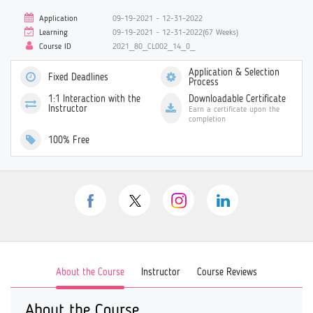
Application
09-19-2021 ~ 12-31-2022
Learning
09-19-2021 ~ 12-31-2022(67 Weeks)
Course ID
2021_80_CL002_14_0_
Application & Selection
Fixed Deadlines
Process
1:1 Interaction with the
Downloadable Certificate
Instructor
Earn a certificate upon the
completion
100% Free
About the Course
Instructor
Course Reviews
About the Course