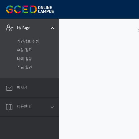
메
CyberCampus
인
콘
텐
츠
My Page
로
건
너
개인정보 수정
뛰
기
수강 강좌
나의 활동
수료 확인
메시지
이용안내