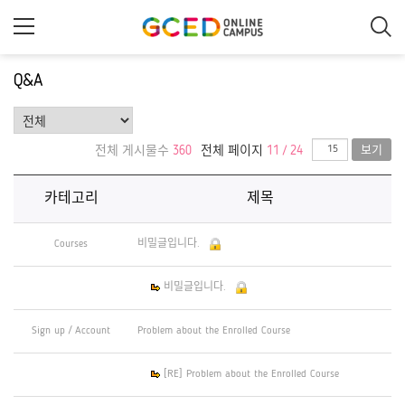
메
인
콘
텐
츠
Q&A
로
건
너
뛰
기
전체 게시물수
360
전체 페이지
11 / 24
보기
카테고리
제목
Courses
비밀글입니다.
비밀글입니다.
Sign up / Account
Problem about the Enrolled Course
[RE] Problem about the Enrolled Course