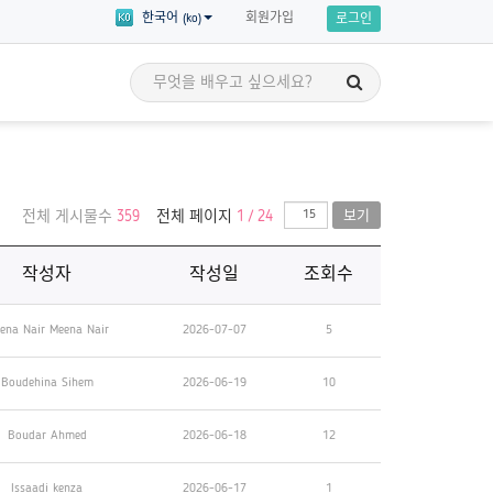
회원가입
한국어 (ko)
로그인
세계시민 이야기
전체 게시물수
359
전체 페이지
1 / 24
보기
교육
세계시민의 이야기를 통해 영감을 얻고
 세부 주제에 대한
자신만의 세계시민교육 애드보커시를
 수강할 수 있습니다!
시작할 준비를 해보세요!
작성자
작성일
조회수
ena Nair Meena Nair
2026-07-07
5
Boudehina Sihem
2026-06-19
10
Boudar Ahmed
2026-06-18
12
Issaadi kenza
2026-06-17
1