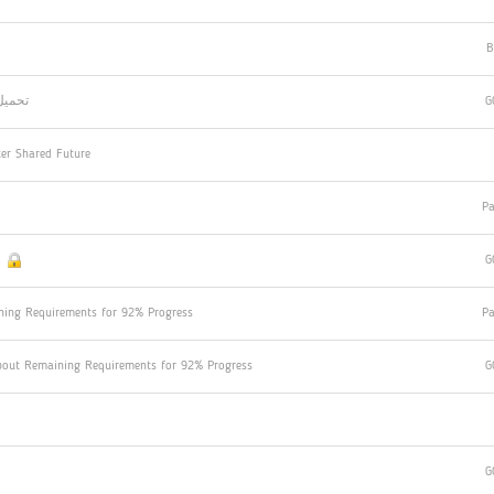
B
تحميل ا
G
ter Shared Future
Pa
G
ning Requirements for 92% Progress
Pa
bout Remaining Requirements for 92% Progress
G
G