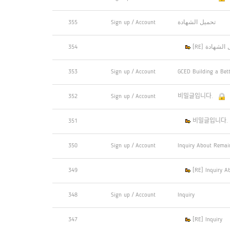
355
Sign up / Account
تحميل الشهادة
354
[RE] لشهادة
353
Sign up / Account
GCED Building a Bet
352
Sign up / Account
비밀글입니다.
351
비밀글입니다.
350
Sign up / Account
Inquiry About Remai
349
[RE] Inquiry A
348
Sign up / Account
Inquiry
347
[RE] Inquiry