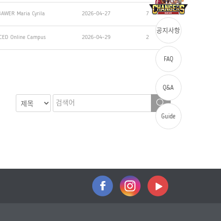
AWER Maria Cyrila
2026-04-27
7
공지사항
CED Online Campus
2026-04-29
2
FAQ
Q&A
Guide