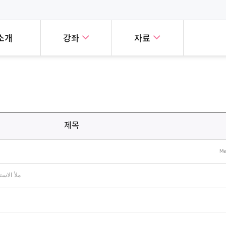
소개
강좌
자료
눈에 보는 세계시민교육
세계시민교육 실천사례
강좌
폐쇄형강좌
시민교육을 학습하는 친숙하고,
세계 곳곳의 혁신적인 세계시민
교육 온라인 캠퍼스의
세계시민교육의
, 재미있는 방법을 소개합니다!
사례를 소개합니다!
버에게 공개된 강좌입니다!
다양한 과정을
제목
Me
ملأ الاس