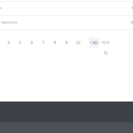
n
B
 Application
G
4
5
6
7
8
9
10
다음
마지
막