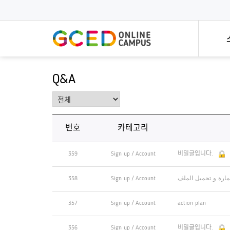
메
인
콘
텐
츠
로
건
너
뛰
Q&A
기
전문가 특강
한 
개방형
전세계 세계시민교육 전문가의
세계
세계시민
특강시리즈입니다!
빠르고
모든 멤
번호
카테고리
359
Sign up / Account
비밀글입니다.
358
Sign up / Account
تمارة و تحميل الملف
357
Sign up / Account
action plan
356
Sign up / Account
비밀글입니다.