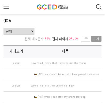
메
인
콘
텐
츠
Q&A
로
건
너
뛰
기
전체 게시물수
359
전체 페이지
23 / 24
보기
카테고리
제목
Courses
How could I know that I have passed the course
[RE] How could I know that I have passed the course
Courses
Where I can start my online learning?
[RE] Where I can start my online learning?