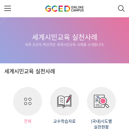
메
인
콘
텐
츠
로
건
너
세계시민교육 실천사례
뛰
세계 곳곳의 혁신적인 세계시민교육 사례를 소개합니다!
기
세계시민교육 실천사례
전체
교수학습자료
(국내)시도별
실천현황