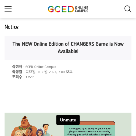
메
인
콘
텐
츠
Notice
로
건
너
The NEW Online Edition of CHANGERS Game is Now
뛰
기
Available!
작성자
: GCED Online Campus
작성일
: 목요일, 10 8월 2023, 7:00 오후
조회수
: 17511