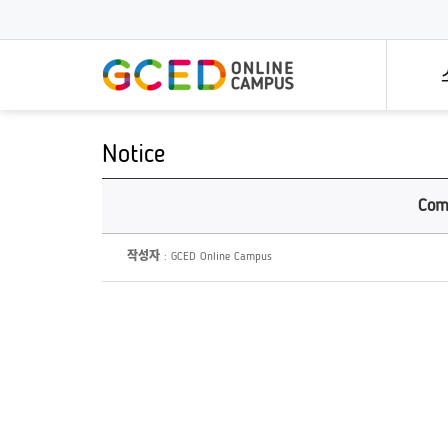
메
인
콘
텐
츠
로
건
너
뛰
Notice
기
전문가 특강
한 
개방형
전세계 세계시민교육 전문가의
세계
Com
세계시민
특강시리즈입니다!
빠르고
모든 멤
작성자
: GCED Online Campus