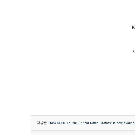
K
다음글 :
New MOOC Course ‘Critical Media Literacy’ is now availabl