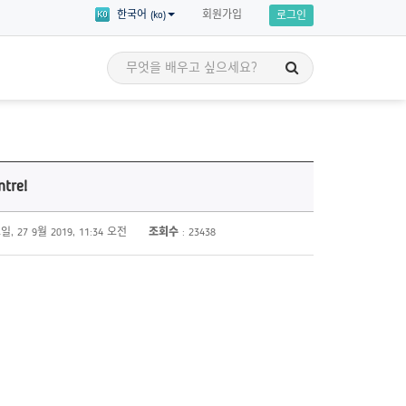
회원가입
한국어 (ko)
로그인
세계시민 이야기
교육
세계시민의 이야기를 통해 영감을 얻고
tre!
 세부 주제에 대한
자신만의 세계시민교육 애드보커시를
 수강할 수 있습니다!
시작할 준비를 해보세요!
, 27 9월 2019, 11:34 오전
조회수
: 23438