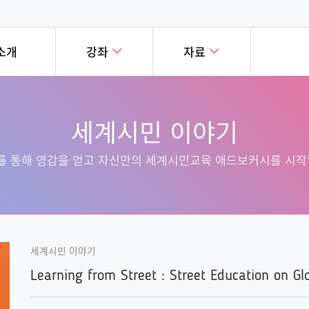
소개
강좌
자료
눈에 보는 세계시민교육
세계시민교육 실천사례
강좌
폐쇄형강좌
세계시민 이야기
시민교육을 학습하는 친숙하고,
세계 곳곳의 혁신적인 세계시민
교육 온라인 캠퍼스의
세계시민교육의
, 재미있는 방법을 소개합니다!
사례를 소개합니다!
버에게 공개된 강좌입니다!
다양한 과정을
 통해 영감을 얻고 자신만의 세계시민교육 애드보커시를 시작
세계시민 이야기
Learning from Street : Street Education on Gl