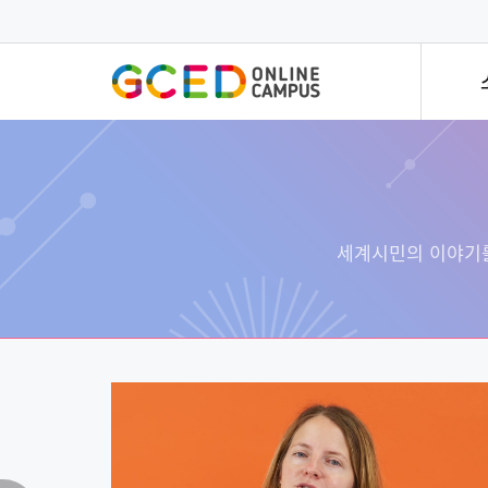
메
인
콘
텐
츠
로
건
너
뛰
기
전문가 특강
한 
개방형
전세계 세계시민교육 전문가의
세계
세계시민
특강시리즈입니다!
빠르고
모든 멤
세계시민의 이야기를