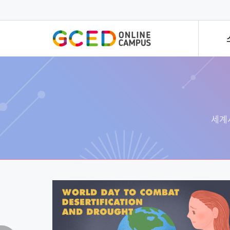
메
인
콘
텐
츠
로
건
너
뛰
기
전문가 특강
한 
개방형
전세계 세계시민교육 전문가의
세계
세계시민
특강시리즈입니다!
빠르고
모든 멤
세계