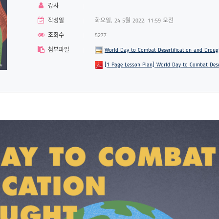
강사
작성일
화요일, 24 5월 2022, 11:59 오전
조회수
5277
첨부파일
World Day to Combat Desertification and Droug
[1 Page Lesson Plan] World Day to Combat Dese