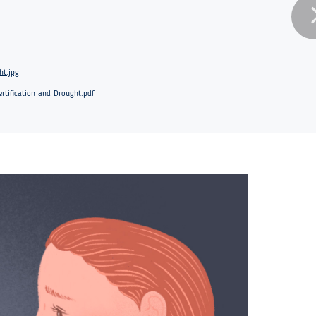
ht.jpg
rtification and Drought.pdf