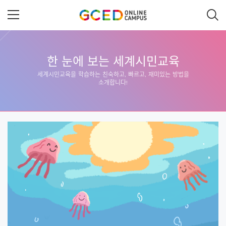
메
인
콘
텐
츠
로
건
한 눈에 보는 세계시민교육
너
뛰
세계시민교육을 학습하는 친숙하고, 빠르고, 재미있는 방법을
기
소개합니다!