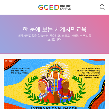
메
인
콘
텐
츠
로
건
한 눈에 보는 세계시민교육
너
뛰
세계시민교육을 학습하는 친숙하고, 빠르고, 재미있는 방법을
기
소개합니다!