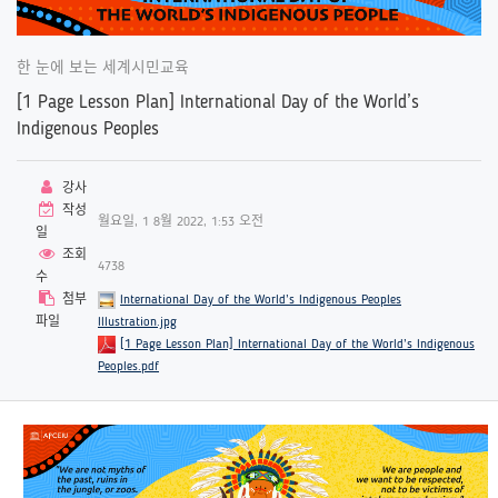
한 눈에 보는 세계시민교육
[1 Page Lesson Plan] International Day of the World’s
Indigenous Peoples
강사
작성
월요일, 1 8월 2022, 1:53 오전
일
조회
4738
수
첨부
International Day of the World’s Indigenous Peoples
파일
Illustration.jpg
[1 Page Lesson Plan] International Day of the World’s Indigenous
Peoples.pdf