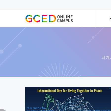
메
인
콘
텐
츠
로
건
너
뛰
기
전문가 특강
한 
개방형
전세계 세계시민교육 전문가의
세계
세계시민
특강시리즈입니다!
빠르고
모든 멤
세계