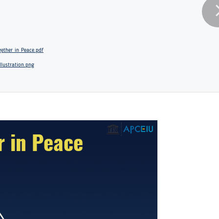
gether in Peace.pdf
llustration.png