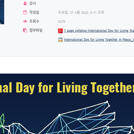
강사
작성일
수요일, 27 4월 2022, 6:11 오후
조회수
5275
첨부파일
1 page syllabus-International Day for Living To
International Day for Living Together in Peace_I