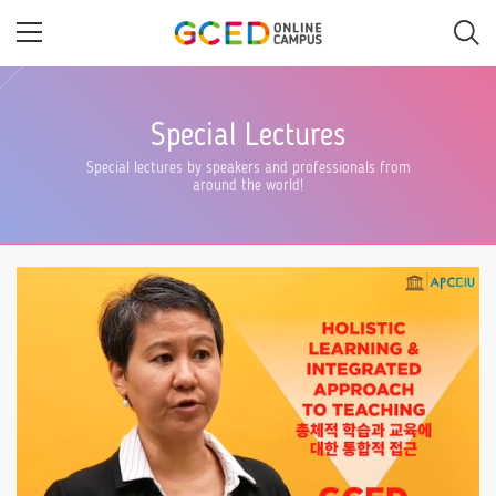
Skip
to
main
content
Special Lectures
Special lectures by speakers and professionals from
around the world!