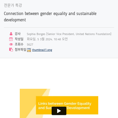
전문가 특강
Connection between gender equality and sustainable
development
강사
Sophia Borges [Senior Vice President, United Nations Foundation]
작성일
화요일, 5 3월 2024, 10:48 오전
조회수
5627
첨부파일
thumbnail1.png