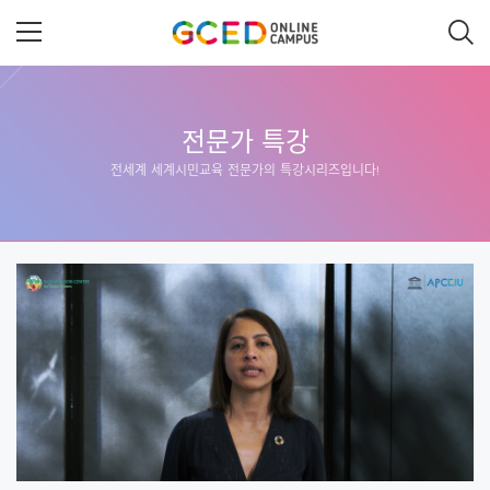
메
인
콘
텐
츠
로
건
너
전문가 특강
뛰
전세계 세계시민교육 전문가의 특강시리즈입니다!
기