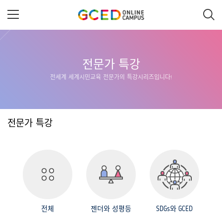
메
인
콘
텐
츠
로
건
너
전문가 특강
뛰
전세계 세계시민교육 전문가의 특강시리즈입니다!
기
전문가 특강
전체
젠더와 성평등
SDGs와 GCED