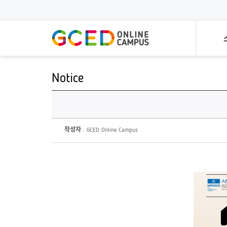
메
인
콘
텐
츠
로
건
너
뛰
Notice
기
전문가 특강
한 
개방형
전세계 세계시민교육 전문가의
세계
세계시민
특강시리즈입니다!
빠르고
모든 멤
작성자
: GCED Online Campus