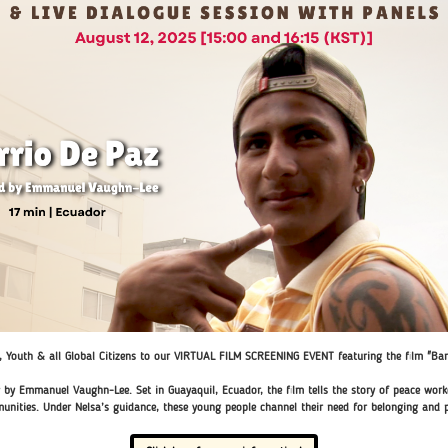
Youth & all Global Citizens to our VIRTUAL FILM SCREENING EVENT featuring the film "Ba
by Emmanuel Vaughn-Lee. Set in Guayaquil, Ecuador, the film tells the story of peace work
unities. Under Nelsa’s guidance, these young people channel their need for belonging and 