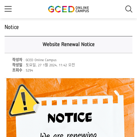
메
인
콘
텐
츠
Notice
로
건
너
Website Renewal Notice
뛰
기
작성자
: GCED Online Campus
작성일
: 토요일, 27 1월 2024, 11:42 오전
조회수
: 5294