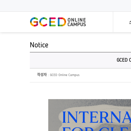
메
인
콘
텐
츠
로
건
너
뛰
Notice
기
전문가 특강
한 
개방형
전세계 세계시민교육 전문가의
세계
GCED O
세계시민
특강시리즈입니다!
빠르고
모든 멤
작성자
: GCED Online Campus