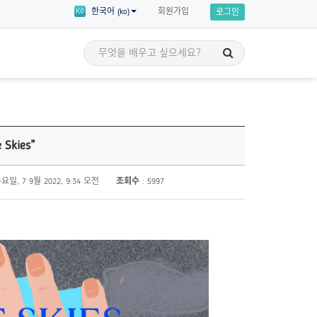
회원가입
한국어 (ko)
로그인
세계시민 이야기
교육
세계시민의 이야기를 통해 영감을 얻고
 Skies”
 세부 주제에 대한
자신만의 세계시민교육 애드보커시를
 수강할 수 있습니다!
시작할 준비를 해보세요!
요일, 7 9월 2022, 9:34 오전
조회수
: 5997