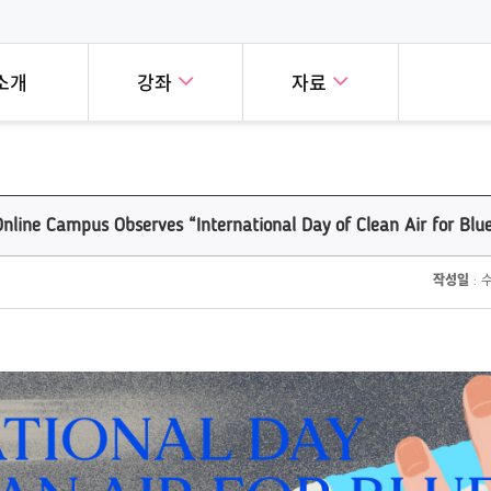
소개
강좌
자료
눈에 보는 세계시민교육
세계시민교육 실천사례
강좌
폐쇄형강좌
시민교육을 학습하는 친숙하고,
세계 곳곳의 혁신적인 세계시민
nline Campus Observes “International Day of Clean Air for Blue
교육 온라인 캠퍼스의
세계시민교육의
, 재미있는 방법을 소개합니다!
사례를 소개합니다!
버에게 공개된 강좌입니다!
다양한 과정을
작성일
: 수