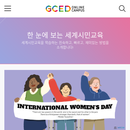
메
인
콘
텐
츠
로
건
한 눈에 보는 세계시민교육
너
뛰
세계시민교육을 학습하는 친숙하고, 빠르고, 재미있는 방법을
기
소개합니다!