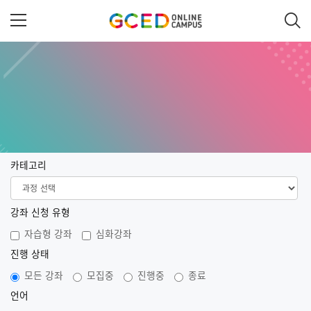
메
인
콘
텐
츠
로
건
너
뛰
기
카테고리
강좌 신청 유형
자습형 강좌
심화강좌
진행 상태
모든 강좌
모집중
진행중
종료
언어