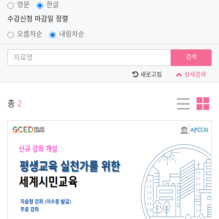
영문
한글
수강신청 마감일 정렬
오름차순
내림차순
검색
새로고침
상세검색
총
2